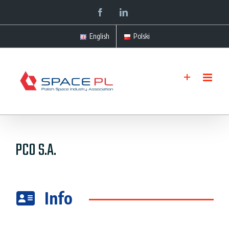
Skip
facebook
linkedin
to
English
Polski
content
PCO S.A.
Info